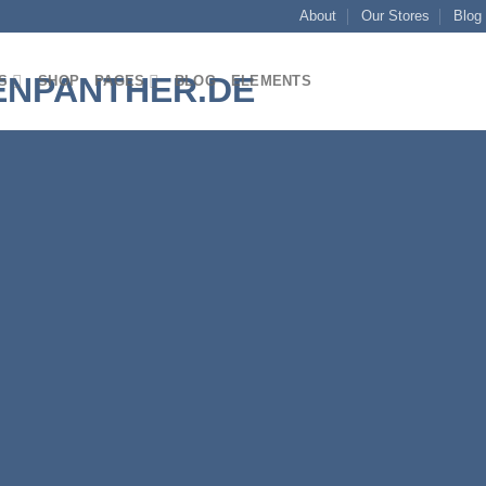
About
Our Stores
Blog
S
SHOP
PAGES
BLOG
ELEMENTS
Section Titles
Split content with beautiful Section Titles