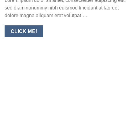
Lorem ipsum dolor sit amet, consectetuer adipiscing elit,
sed diam nonummy nibh euismod tincidunt ut laoreet
dolore magna aliquam erat volutpat….
CLICK ME!