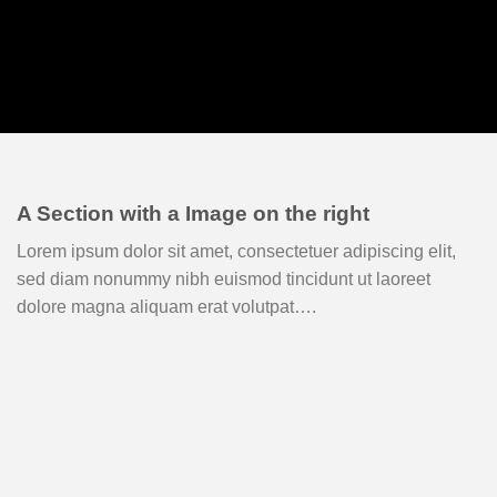
A Section with a Image on the right
Lorem ipsum dolor sit amet, consectetuer adipiscing elit,
sed diam nonummy nibh euismod tincidunt ut laoreet
dolore magna aliquam erat volutpat….