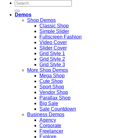
Demos
Shop Demos
Classic Shop
Simple Slider
Fullscreen Fashion
Video Cover
Slider Cover
Grid Style 1
Grid Style 2
Grid Style 3
More Shop Demos
Mega Shop
Cute Shop
Sport Shop
Vendor Shop
Parallax Shop
Big Sale
Sale Countdown
Business Demos
Agency
Corporate
Freelancer
Explore